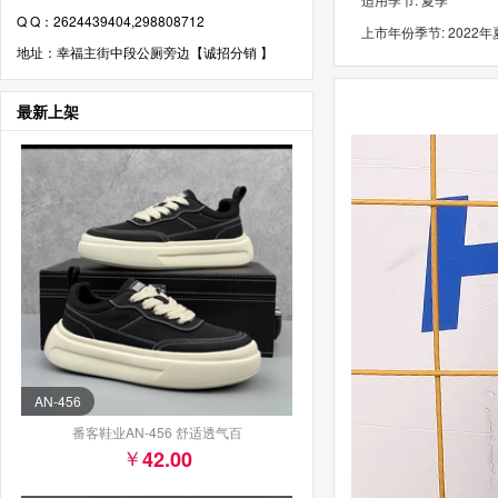
Q Q：2624439404,298808712
上市年份季节: 2022
地址：幸福主街中段公厕旁边【诚招分销 】
最新上架
AN-456
番客鞋业AN-456 舒适透气百
42.00