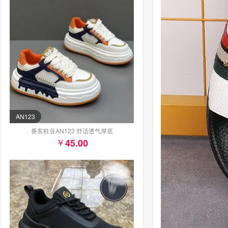
AN123
番客鞋业AN123 舒适透气厚底
45.00