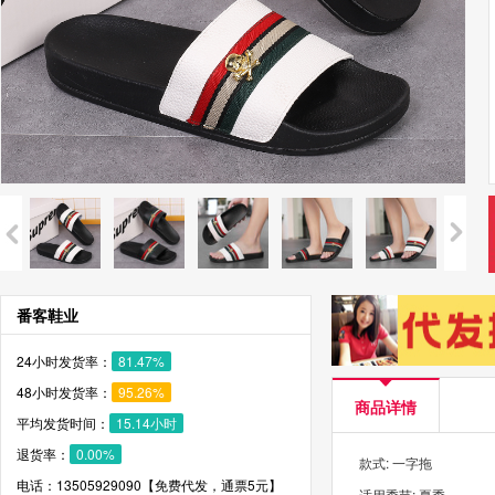
番客鞋业
24小时发货率：
81.47%
48小时发货率：
95.26%
商品详情
平均发货时间：
15.14小时
退货率：
0.00%
款式: 一字拖
电话：13505929090【免费代发，通票5元】
适用季节: 夏季