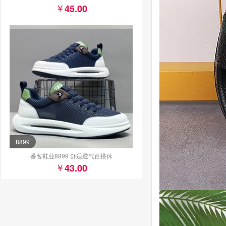
45.00
8899
番客鞋业8899 舒适透气百搭休
43.00