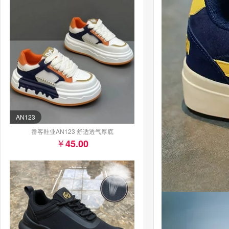
AN123
番客鞋业AN123 舒适透气厚底
45.00