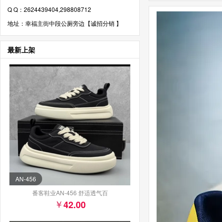
Q Q：2624439404,298808712
地址：幸福主街中段公厕旁边【诚招分销 】
最新上架
AN-456
番客鞋业AN-456 舒适透气百
42.00