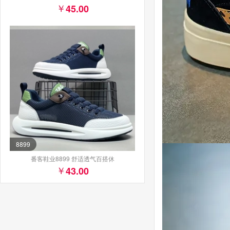
45.00
8899
番客鞋业8899 舒适透气百搭休
43.00